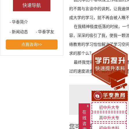
快速导航
的不屑与言谈中的讽刺，让我遍
成大学的学习，就不再会被人瞧
华泰简介
在我精神极度低落的时候，一个
新闻动态
华泰学友
容，深深的吸引了我，使我一颗
点我咨询>>
络教育的学习恰恰解决了学习空
求的那个么？
最终我觉得了报读网络教育，而
过的速度进步着。我的学习生活
ⅹ
初中升大专
在
线
高中升大专
咨
您可能感兴趣的文章
初中升本科